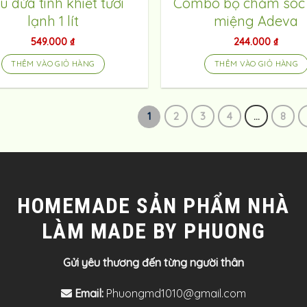
u dừa tinh khiết tươi
Combo bộ chăm sóc
lạnh 1 lít
miệng Adeva
549.000
₫
244.000
₫
THÊM VÀO GIỎ HÀNG
THÊM VÀO GIỎ HÀNG
1
2
3
4
…
8
HOMEMADE SẢN PHẨM NHÀ
LÀM MADE BY PHUONG
Gửi yêu thương đến từng người thân
Email:
Phuongmd1010@gmail.com