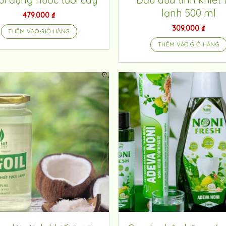
lạnh 500 ml
479.000
₫
309.000
₫
THÊM VÀO GIỎ HÀNG
THÊM VÀO GIỎ HÀNG