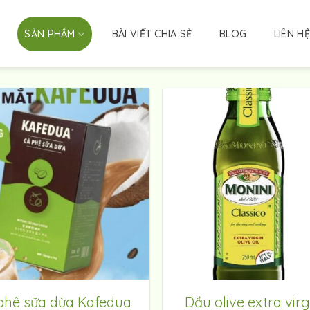
SẢN PHẨM
BÀI VIẾT CHIA SẺ
BLOG
LIÊN HỆ
phê sữa dừa Kafedua
Dầu olive extra virg