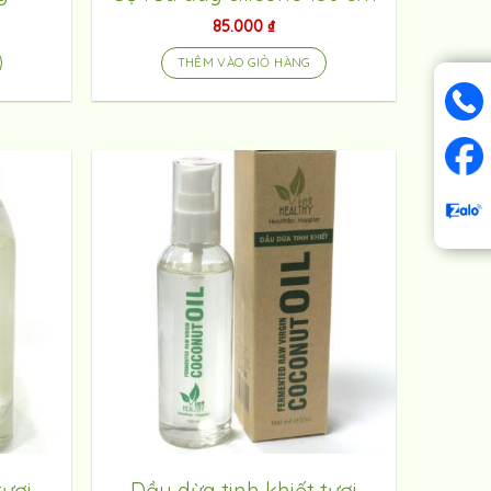
85.000
₫
THÊM VÀO GIỎ HÀNG
tươi
Dầu dừa tinh khiết tươi