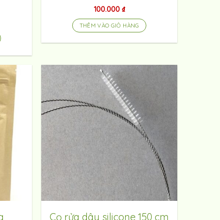
100.000
₫
THÊM VÀO GIỎ HÀNG
g
Cọ rửa dây silicone 150 cm