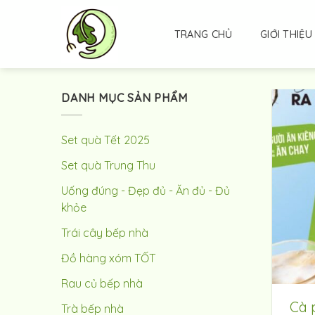
Skip
to
TRANG CHỦ
GIỚI THIỆU
content
DANH MỤC SẢN PHẨM
Set quà Tết 2025
Set quà Trung Thu
Uống đúng - Đẹp đủ - Ăn đủ - Đủ
khỏe
Trái cây bếp nhà
Đồ hàng xóm TỐT
Rau củ bếp nhà
Cà 
Trà bếp nhà