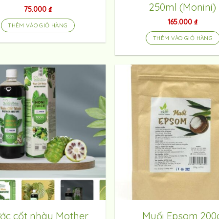
250ml (Monini)
75.000
₫
165.000
₫
THÊM VÀO GIỎ HÀNG
THÊM VÀO GIỎ HÀNG
ớc cốt nhàu Mother
Muối Epsom 200