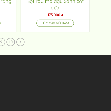
 răng
Bột rau má đậu xanh cốt
dừa
175.000
₫
THÊM VÀO GIỎ HÀNG
9
10