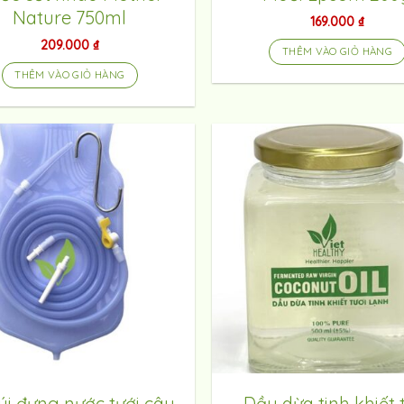
Nature 750ml
169.000
₫
209.000
₫
THÊM VÀO GIỎ HÀNG
THÊM VÀO GIỎ HÀNG
úi đựng nước tưới cây
Dầu dừa tinh khiết 