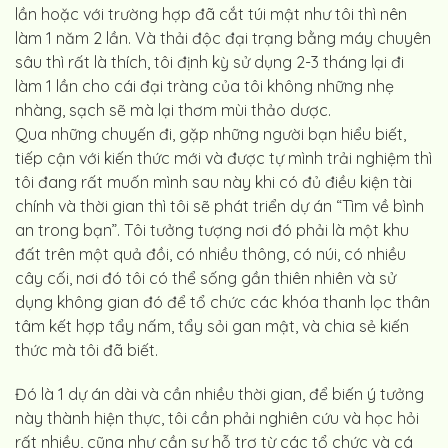
lần hoặc với trường hợp đã cắt túi mật như tôi thì nên
làm 1 năm 2 lần. Và thải độc đại trạng bằng máy chuyên
sâu thì rất là thích, tôi định kỳ sử dụng 2-3 tháng lại đi
làm 1 lần cho cái đại tràng của tôi không những nhẹ
nhàng, sạch sẽ mà lại thơm mùi thảo dược.
Qua những chuyến đi, gặp những người bạn hiểu biết,
tiếp cận với kiến thức mới và được tự mình trải nghiệm thì
tôi đang rất muốn mình sau này khi có đủ điều kiện tài
chính và thời gian thì tôi sẽ phát triển dự án “Tìm về bình
an trong bạn”. Tôi tưởng tượng nơi đó phải là một khu
đất trên một quả đồi, có nhiều thông, có núi, có nhiều
cây cối, nơi đó tôi có thể sống gần thiên nhiên và sử
dụng không gian đó để tổ chức các khóa thanh lọc thân
tâm kết hợp tẩy nấm, tẩy sỏi gan mật, và chia sẻ kiến
thức mà tôi đã biết.
Đó là 1 dự án dài và cần nhiều thời gian, để biến ý tưởng
này thành hiện thực, tôi cần phải nghiên cứu và học hỏi
rất nhiều, cũng như cần sự hỗ trợ từ các tổ chức và cá