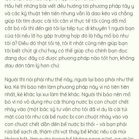
Hầu hết những bài viết đều hướng tới phương pháp tây y
và các kỹ thuật tiên tiến nhưng vẫn là dao kéo và chẳng
giúp tôi tìm được cái tôi cần vì thực tế tôi cũng đã mổ
cắt bỏ rồi thì đến giờ tôi lại tiếp tục đi khuyên 1 người bạn
của tôi nếu lỡ họ gặp trường hợp đó là hãy mổ bỏ như
tôi à? Điều đó thật tồi tệ, tôi ít nhất cũng nên giúp bạn
tôi biết chút gì chứ hay có thể giúp cho chính bạn đọc
đang đọc đây có được phương pháp nào tốt hơn, không
đau đớn tâm lý hơn chứ.
Người thì nói phải như thế này, người lại bảo phải như thế
kia. Kẻ thì bảo nên làm phương pháp này vì nó tiên tiên
nhất, kẻ khác lại xui làm thế khác. Người thì bảo nên mổ
bỏ vì nó vô dụng như cái thùng nước bị con chuột chết
nhảy vào (một bác sỹ tư vấn cho tôi đã ví dụ là cái túi
mật của tôi như cái bể nước bị con chuột nhảy vào và
con chuột chết dẫn đến bể nước bị thối – và bạn phải
rửa bể sạch đi, thậm chí vứt thay bể khác nếu cái mùi