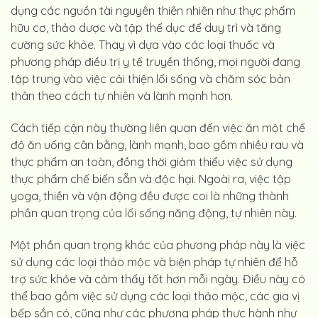
dụng các nguồn tài nguyên thiên nhiên như thực phẩm
hữu cơ, thảo dược và tập thể dục để duy trì và tăng
cường sức khỏe. Thay vì dựa vào các loại thuốc và
phương pháp điều trị y tế truyền thống, mọi người đang
tập trung vào việc cải thiện lối sống và chăm sóc bản
thân theo cách tự nhiên và lành mạnh hơn.
Cách tiếp cận này thường liên quan đến việc ăn một chế
độ ăn uống cân bằng, lành mạnh, bao gồm nhiều rau và
thực phẩm an toàn, đồng thời giảm thiểu việc sử dụng
thực phẩm chế biến sẵn và độc hại. Ngoài ra, việc tập
yoga, thiền và vận động đều được coi là những thành
phần quan trọng của lối sống năng động, tự nhiên này.
Một phần quan trọng khác của phương pháp này là việc
sử dụng các loại thảo mộc và biện pháp tự nhiên để hỗ
trợ sức khỏe và cảm thấy tốt hơn mỗi ngày. Điều này có
thể bao gồm việc sử dụng các loại thảo mộc, các gia vị
bếp sắn có, cũng như các phương pháp thực hành như