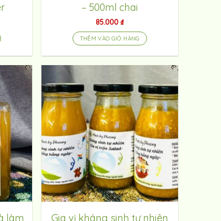
er
– 500ml chai
85.000
₫
THÊM VÀO GIỎ HÀNG
à làm
Gia vị kháng sinh tự nhiên