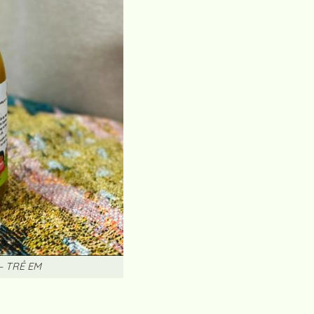
– TRẺ EM