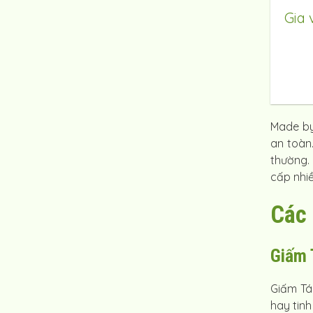
Gia 
Made b
an toàn
thường.
cấp nhiề
Các 
Giấm 
Giấm Tá
hay tin