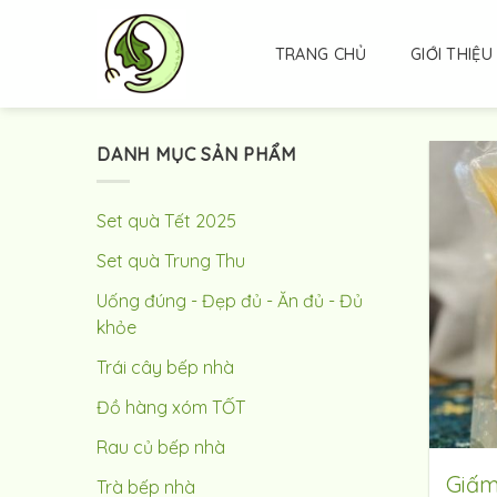
Skip
to
TRANG CHỦ
GIỚI THIỆU
content
DANH MỤC SẢN PHẨM
Set quà Tết 2025
Set quà Trung Thu
Uống đúng - Đẹp đủ - Ăn đủ - Đủ
khỏe
Trái cây bếp nhà
Đồ hàng xóm TỐT
Rau củ bếp nhà
Giấm
Trà bếp nhà