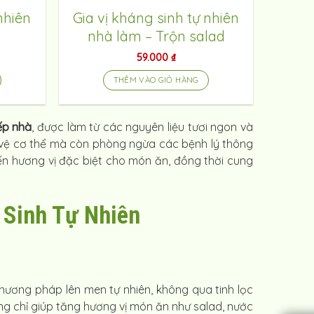
nhiên
Gia vị kháng sinh tự nhiên
nhà làm – Trộn salad
59.000
₫
THÊM VÀO GIỎ HÀNG
ếp nhà
, được làm từ các nguyên liệu tươi ngon và
o vệ cơ thể mà còn phòng ngừa các bệnh lý thông
ến hương vị đặc biệt cho món ăn, đồng thời cung
 Sinh Tự Nhiên
ương pháp lên men tự nhiên, không qua tinh lọc
ng chỉ giúp tăng hương vị món ăn như salad, nước