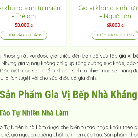
vị kháng sinh tự nhiên
Gia vị kháng sinh tự 
– Trẻ em
– Người lớn
50.000
₫
69.000
₫
THÊM VÀO GIỎ HÀNG
THÊM VÀO GIỎ HÀNG
y Phương
rất vui được giới thiệu đến bạn bộ sưu tập
gia vị b
. Những gia vị này không chỉ giúp tăng cường sức khỏe, bả
 Đặc biệt, các sản phẩm kháng sinh tự nhiên này sẽ mang đ
u lợi ích tuyệt vời cho sức khỏe cả gia đình.
Sản Phẩm Gia Vị Bếp Nhà Kháng
Táo Tự Nhiên Nhà Làm
o Tự Nhiên Nhà Làm được chế biến từ táo nhập khẩu theo ph
h chế, giữ nguyên dưỡng chất tự nhiên của táo. Sản phẩm khô