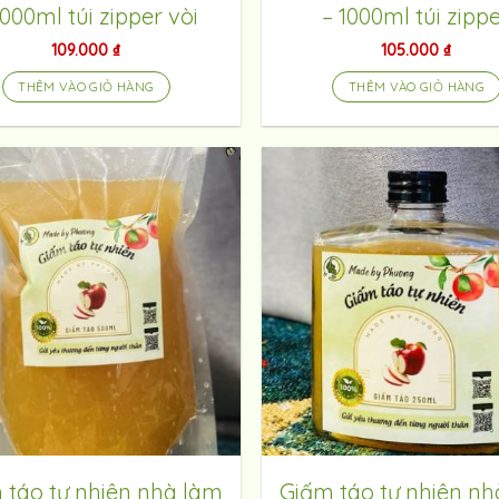
1000ml túi zipper vòi
– 1000ml túi zipp
109.000
₫
105.000
₫
THÊM VÀO GIỎ HÀNG
THÊM VÀO GIỎ HÀNG
 táo tự nhiên nhà làm
Giấm táo tự nhiên nh