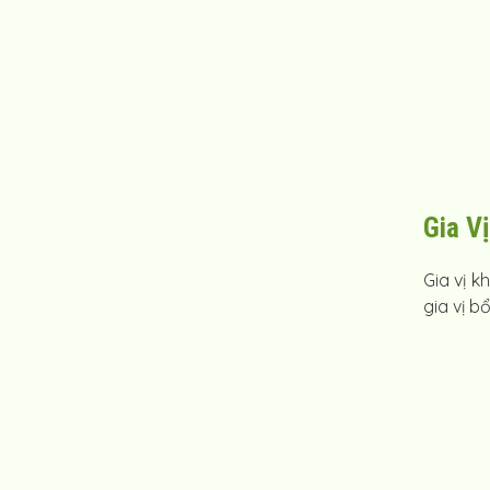
Gia V
Gia vị k
gia vị b